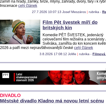
zamíří na hrady, zámky, tvrze, mlýny, zahrady, dvory, fary i k ry
Inscenace
celý článek
27.7.2026 10:07:13 Josef Meszáros
|
rubrika -
R
Film Pět švestek míří do
britských kin
Komedie PĚT ŠVESTEK, jedenáctý
celovečerní film režiséra a scenáristy
Svěráka, zamířila do kin koncem květ
2026 a patří mezi nejnavštěvovanější české
celý článek
3.8.2026 17:08:12 JoMe
|
rubrika -
Filmová
DIVADLO
Městské divadlo Kladno má novou letní scénu