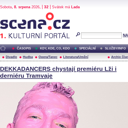
,
, |
|
32
Sobota
8. srpena
2026
Svátek má
Lada
Scéna.cz
NA
ČASOPIS
KDY, KDE, CO, KDO
SPECIÁLNÍ
SLUŽBY/INFO
Divadlo
Hudba
Opera/Tanec
Literatura/Umění
Archiv číse
DEKKADANCERS chystají premiéru Lži i
derniéru Tramvaje