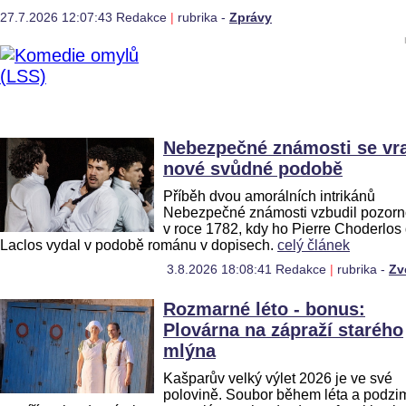
27.7.2026 12:07:43 Redakce
|
rubrika -
Zprávy
Nebezpečné známosti se vra
nové svůdné podobě
Příběh dvou amorálních intrikánů
Nebezpečné známosti vzbudil pozorn
v roce 1782, kdy ho Pierre Choderlos
Laclos vydal v podobě románu v dopisech.
celý článek
3.8.2026 18:08:41 Redakce
|
rubrika -
Zv
Rozmarné léto - bonus:
Plovárna na zápraží starého
mlýna
Kašparův velký výlet 2026 je ve své
polovině. Soubor během léta a podzi