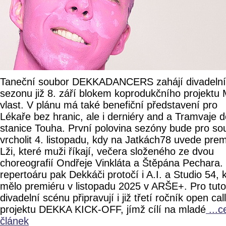
Taneční soubor DEKKADANCERS zahájí divadelní
sezonu již 8. září blokem koprodukčního projektu
vlast. V plánu má také benefiční představení pro
Lékaře bez hranic, ale i derniéry and a Tramvaje 
stanice Touha. První polovina sezóny bude pro so
vrcholit 4. listopadu, kdy na Jatkách78 uvede pre
Lži, které muži říkají, večera složeného ze dvou
choreografií Ondřeje Vinkláta a Štěpána Pechara.
repertoáru pak Dekkáči protočí i A.I. a Studio 54, 
mělo premiéru v listopadu 2025 v ARŠE+. Pro tuto
divadelní scénu připravují i již třetí ročník open cal
projektu DEKKA KICK-OFF, jímž cílí na mladé
...c
článek