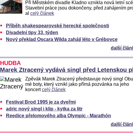
Při Městském divadle Kladno vznikla nová letní sc
Stavební práce jsou dokončeny, před zahájením p
al
celý článek
Příběh shakespearovské herecké společnosti
Divadelní tipy 33. týden
Nový překlad Oscara Wilda zahájí léto v Grébovce
další člán
HUDBA
Marek Ztracený vydává singl před Letenskou p
Zpěvák Marek Ztracený představuje nový singl Obuj
mé boty, který vznikl jako přímá pozvánka na jeho
koncert
celý článek
Festival Brod 1995 je za dveřmi
adric nový singl i klip - kytka za litr
Reedice přelomového alba Olympic - Marathón
další člán