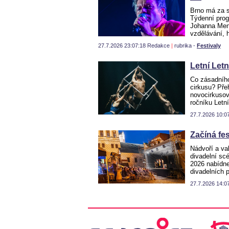
Brno má za s
Týdenní pro
Johanna Mende
vzdělávání, 
27.7.2026 23:07:18 Redakce
|
rubrika -
Festivaly
Letní Letn
Co zásadníh
cirkusu? Pře
novocirkusov
ročníku Letn
27.7.2026 10:
Začíná fes
Nádvoří a va
divadelní sc
2026 nabídne
divadelních 
27.7.2026 14: