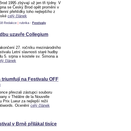
Brod 1995 zbývají už jen tři týdny. V
rpna se Český Brod opět promění v
denní přehlídky toho nejlepšího z
nské
celý článek
8:58 Redakce
|
rubrika -
Festivaly
dbu uzavře Collegium
akončení 27. ročníku mezinárodního
tivalu Letní slavnosti staré hudby
du 5. srpna v kostele sv. Šimona a
elý článek
 triumfují na Festivalu OFF
n
ence převzali zástupci souboru
pany v Théâtre de la Nouvelle
u Prix Lueur za nejlepší režii
ntiwords. Ocenění
celý článek
tival v Brně přilákal tisíce