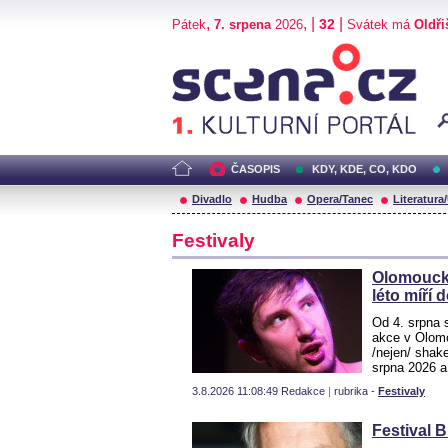
,
, |
|
32
Pátek
7. srpena
2026
Svátek má
Oldři
Scéna.cz
ČASOPIS
KDY, KDE, CO, KDO
Divadlo
Hudba
Opera/Tanec
Literatura
Festivaly
Olomouck
léto míří 
Od 4. srpna 
akce v Olom
/nejen/ shak
srpna 2026 
3.8.2026 11:08:49 Redakce
|
rubrika -
Festivaly
Festival B