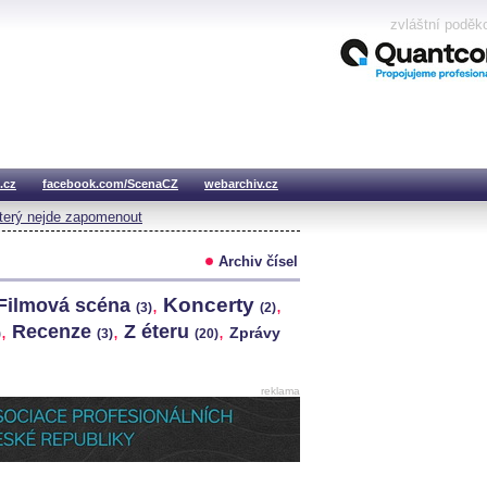
zvláštní poděk
.cz
facebook.com/ScenaCZ
webarchiv.cz
který nejde zapomenout
Archiv čísel
Koncerty
Filmová scéna
,
,
(3)
(2)
,
Recenze
,
Z éteru
,
Zprávy
)
(3)
(20)
reklama