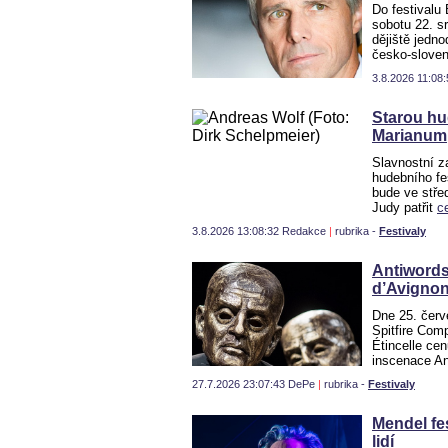
Do festivalu 
sobotu 22. s
dějiště jedno
česko-slove
3.8.2026 11:0
Starou hu
Marianum
Slavnostní z
hudebního fes
bude ve stře
Judy patřit
c
3.8.2026 13:08:32 Redakce
|
rubrika -
Festivaly
Antiwords
d’Avigno
Dne 25. červ
Spitfire Com
Étincelle cen
inscenace A
27.7.2026 23:07:43 DePe
|
rubrika -
Festivaly
Mendel fes
lidí