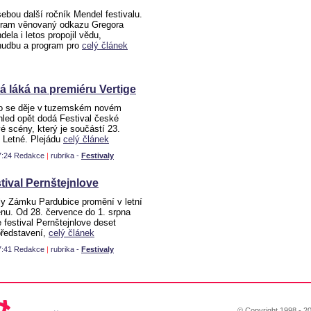
ebou další ročník Mendel festivalu.
gram věnovaný odkazu Gregora
la i letos propojil vědu,
hudbu a program pro
celý článek
á láká na premiéru Vertige
o se děje v tuzemském novém
hled opět dodá Festival české
é scény, který je součástí 23.
í Letné. Plejádu
celý článek
07:24 Redakce
|
rubrika -
Festivaly
tival Pernštejnlove
ly Zámku Pardubice promění v letní
énu. Od 28. července do 1. srpna
 festival Pernštejnlove deset
představení,
celý článek
07:41 Redakce
|
rubrika -
Festivaly
© Copyright 1998 - 20