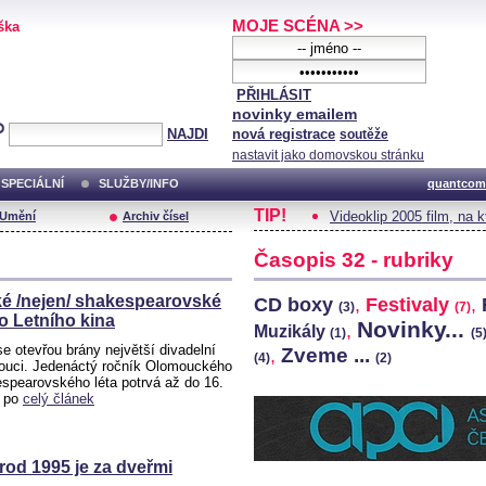
MOJE SCÉNA >>
ška
PŘIHLÁSIT
novinky emailem
NAJDI
nová registrace
soutěže
nastavit jako domovskou stránku
SPECIÁLNÍ
SLUŽBY/INFO
quantcom
TIP!
Videoklip 2005 film, na 
/Umění
Archiv čísel
Časopis 32 - rubriky
é /nejen/ shakespearovské
CD boxy
,
Festivaly
,
(3)
(7)
do Letního kina
Novinky...
,
Muzikály
(1)
(5
se otevřou brány největší divadelní
Zveme ...
,
(4)
(2)
ouci. Jedenáctý ročník Olomouckého
espearovského léta potrvá až do 16.
a po
celý článek
rod 1995 je za dveřmi