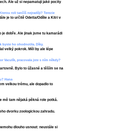
ech. Ale už si nepamatuji jaké pocity
Kterou roli tančíš nejraději? Terezie
e je to určitě Odetta/Odílie a Kitri v
o je dobře. Ale jinak jsme tu kamarádi
 byste ho ohodnotila. Díky.
lal velký pokrok. Měl by ale lépe
r Vaculík, pracovala jste s ním někdy?
artovně. Bylo to úžasné a těším se na
etu? Hana
sem velkou trému, ale dopadlo to
že mě tam nějaká pěkná role potká.
jeho dvorku zoologickou zahradu.
 nemohu dlouho usnout: neustále si