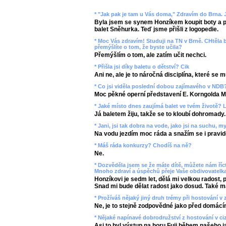
* "Jak pak je tam u Vás doma," Zdravím do Brna. J
Byla jsem se synem Honzíkem koupit boty a pa
balet Sněhurka. Teď jsme přišli z logopedie.
* Moc Vás zdravím! Studuji na TN v Brně. CHtěla b
přemýšlíte o tom, že byste učila?
Přemýšlím o tom, ale zatím učit nechci.
* Přišla jsi díky baletu o dětství? Cik
Ani ne, ale je to náročná disciplína, které se m
* Co jsi viděla poslední dobou zajímavého v NDB
Moc pěkné operní představení E. Korngolda M
* Jaké místo dnes zaujímá balet ve tvém životě? 
Já baletem žiju, takže se to kloubí dohromady.
* Jani, jsi tak dobra na vode, jako jsi na suchu, my
Na vodu jezdím moc ráda a snažím se i pravid
* Máš ráda konkurzy? Chodíš na ně?
Ne.
* Dozvěděla jsem se že máte dítě, můžete nám ří
Mnoho zdraví a úspěchů přeje Vaše obdivovatelka
Honzíkovi je sedm let, dělá mi velkou radost,
Snad mi bude dělat radost jako dosud. Také 
* Prožíváš nějaký jiný druh trémy při hostování v 
Ne, je to stejně zodpovědné jako před domácí
* Nějaké napínavé dobrodružství z hostování v ci
Asi to byl výstup na horu Fuji během našeho j