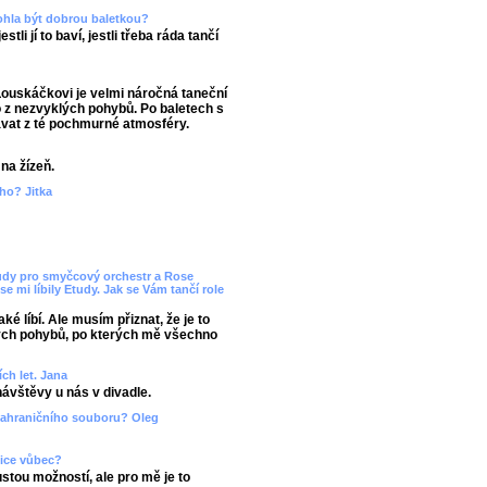
ohla být dobrou baletkou?
tli jí to baví, jestli třeba ráda tančí
Louskáčkovi je velmi náročná taneční
 z nezvyklých pohybů. Po baletech s
vat z té pochmurné atmosféry.
na žízeň.
ho? Jitka
Etudy pro smyčcový orchestr a Rose
se mi líbily Etudy. Jak se Vám tančí role
é líbí. Ale musím přiznat, že je to
ých pohybů, po kterých mě všechno
ch let. Jana
návštěvy u nás v divadle.
zahraničního souboru? Oleg
nice vůbec?
ustou možností, ale pro mě je to