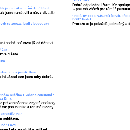
zvuk? Věra
Dobré odpoledne i Vám. Ke spolupr
ak jste trávila dnešní den? Karel
A pak má vášeň pro téměř jakoukol
k jsme navštívili u nás v divadle
* Proč, by podle Vás, měl člověk přij
FOK? Radek
Protože to je pokaždé jedinečný a 
ych se zeptat, jestli v budoucnu
usí hodně obětovat již od dětství.
? Jan
rtvé město.
Líba
slim tim na jevisti. Bara
elně. Snad tam jsem taky dobrá.
ct něco bližšího z Vašeho soukromí?
 z Brna.
 po prázdninách se chystá do školy.
máme psa Beníka a ten má blechy.
zahraničí? Petr
m publikem.
zině? Pavel
aponského turné. Narozdíl od