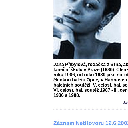
Jana Přibylová, rodačka z Brna, a
taneční školu v Praze (1986). Člen
roku 1986, od roku 1989 jako sólis
členkou baletu Opery v Hannoveru
baletních soutěží: V. celost. bal. s
VI. celost. bal. soutěž 1987 - III. 
1986 a 1988.
Ja
Záznam NetHovoru 12.6.200