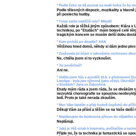
* Podle čeho se dá poznat na malé holce že by m
Podle tělesných dispozic, muzikality a hlavně jes
při poslechu hudby.
* Tvoje zatím nejtěžší role? Miky02
Každá role je těžká jiným způsobem: Klára v 
technikou, po "Etudách" mám bolavé celé tělo
tragickým koncem se musím delší dobu dostá
* Kam prcháš po divadle? AAA
Většinou hned domů, někdy si dám jedno pivo 
* Zvažovala jsi účast v takovémto rozhovoru dlou
Ne, chtěla jsem si to vyzkoušet.
* Jsi pověrčivá?
Ani ne.
* Viděla jsem Vás v pondělí 10.6. v představení 
Latulipe - byla jste výborná (jako vždy). Obzvlášť 
v Etudách? Jana ze Žabovřesk
Etudy mám ráda a jsem ráda, že se divákům tak
nezvyklá choreografie se spoustou neobvykl
bolí. Proto je také nerada zkouším.
* Moc Vám fandím a přeji hodně úspěchů do příští
Děkuji Vám za přání a těším se na Vaše další 
* Neplánujete do budoucna přesun do nějakého 
Neplánuji.
* Jaký je Váš vztah k Internetu, počítačům a tech
Přijde mi, že ta technika je fantastická se spo