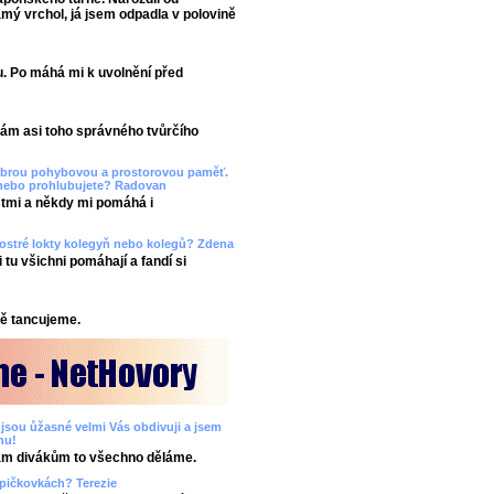
amý vrchol, já jsem odpadla v polovině
. Po máhá mi k uvolnění před
mám asi toho správného tvůrčího
dobrou pohybovou a prostorovou paměť.
 nebo prohlubujete? Radovan
tmi a někdy mi pomáhá i
a ostré lokty kolegyň nebo kolegů? Zdena
tu všichni pomáhají a fandí si
bě tancujeme.
 jsou ůžasné velmi Vás obdivuji a jsem
nu!
Vám divákům to všechno děláme.
 špičkovkách? Terezie