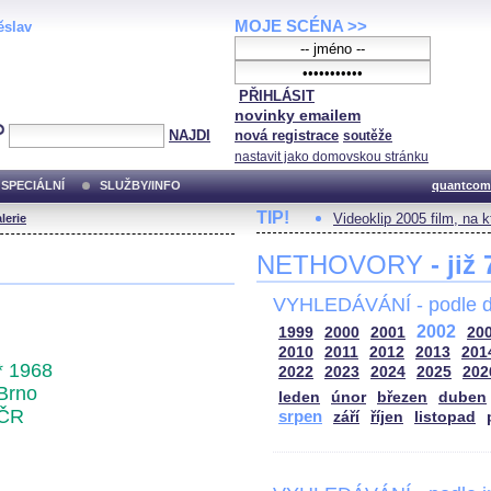
MOJE SCÉNA >>
ěslav
PŘIHLÁSIT
novinky emailem
NAJDI
nová registrace
soutěže
nastavit jako domovskou stránku
SPECIÁLNÍ
SLUŽBY/INFO
quantcom
TIP!
Videoklip 2005 film, na 
lerie
NETHOVORY
- již
VYHLEDÁVÁNÍ - podle d
2002
1999
2000
2001
20
2010
2011
2012
2013
201
* 1968
2022
2023
2024
2025
202
Brno
leden
únor
březen
duben
ČR
srpen
září
říjen
listopad