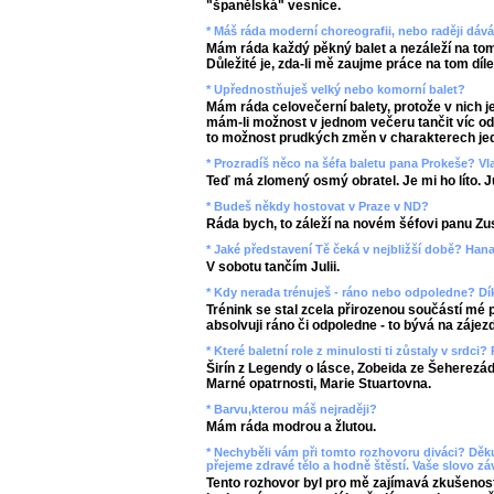
"španělská" vesnice.
* Máš ráda moderní choreografii, nebo raději dáv
Mám ráda každý pěkný balet a nezáleží na tom j
Důležité je, zda-li mě zaujme práce na tom díle
* Upřednostňuješ velký nebo komorní balet?
Mám ráda celovečerní balety, protože v nich je
mám-li možnost v jednom večeru tančit víc odl
to možnost prudkých změn v charakterech jed
* Prozradíš něco na šéfa baletu pana Prokeše? Vla
Teď má zlomený osmý obratel. Je mi ho líto. J
* Budeš někdy hostovat v Praze v ND?
Ráda bych, to záleží na novém šéfovi panu Zus
* Jaké představení Tě čeká v nejbližší době? Han
V sobotu tančím Julii.
* Kdy nerada trénuješ - ráno nebo odpoledne? Dík
Trénink se stal zcela přirozenou součástí mé pr
absolvuji ráno či odpoledne - to bývá na zájez
* Které baletní role z minulosti ti zůstaly v srdci? 
Širín z Legendy o lásce, Zobeida ze Šeherezád
Marné opatrnosti, Marie Stuartovna.
* Barvu,kterou máš nejraději?
Mám ráda modrou a žlutou.
* Nechyběli vám při tomto rozhovoru diváci? Děk
přejeme zdravé tělo a hodně štěstí. Vaše slovo z
Tento rozhovor byl pro mě zajímavá zkušenost