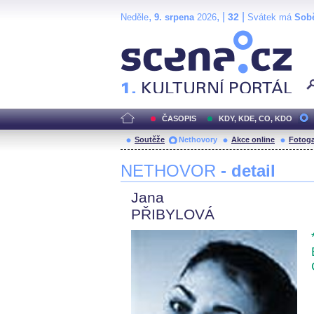
,
, |
|
32
Neděle
9. srpena
2026
Svátek má
Sob
Scéna.cz
ČASOPIS
KDY, KDE, CO, KDO
Soutěže
Nethovory
Akce online
Fotoga
NETHOVOR
- detail
Jana
PŘIBYLOVÁ