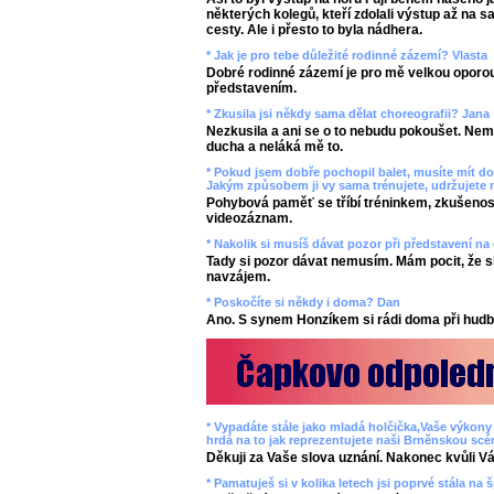
některých kolegů, kteří zdolali výstup až na s
cesty. Ale i přesto to byla nádhera.
* Jak je pro tebe důležité rodinné zázemí? Vlasta
Dobré rodinné zázemí je pro mě velkou oporou
představením.
* Zkusila jsi někdy sama dělat choreografii? Jana
Nezkusila a ani se o to nebudu pokoušet. Ne
ducha a neláká mě to.
* Pokud jsem dobře pochopil balet, musíte mít 
Jakým způsobem ji vy sama trénujete, udržujete
Pohybová paměť se tříbí tréninkem, zkušenos
videozáznam.
* Nakolik si musíš dávat pozor při představení n
Tady si pozor dávat nemusím. Mám pocit, že si 
navzájem.
* Poskočíte si někdy i doma? Dan
Ano. S synem Honzíkem si rádi doma při hud
* Vypadáte stále jako mladá holčička,Vaše výkony
hrdá na to jak reprezentujete naši Brněnskou scé
Děkuji za Vaše slova uznání. Nakonec kvůli 
* Pamatuješ si v kolika letech jsi poprvé stála na