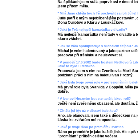
Na špičkách jsem stála poprvé asi v deseti let
jsem přitom měla.
* Milá Jano chtěla bych Tě pochválit za roli Jůlie! 
Julie patří k mým nejoblíbenějším postavám, dál
Donu Quijotovi a Kláru v Louskáčkovi.
* Jaká je Tvá nejlepší kamarádka v divadle?
Má nejlepší kamarádka není tady v divadle a t
skoro všichni.
* Jak se Vám spolupracuje s Michalem Štípou? Jak
Michal je velmi talentovaný a jako partner udě
pracovat při tréninku a neulevovat si.
* V pondělí 17.6.2002 bude hostem NetHovorů Libo
Jaké to bylo? Redakce.
Pracovala jsem s ním na Zvoníkovi a Marii Stu
podzimní práci s ním na baletu Ivan Hrozný.
* Jaká byla tvoje první role v profesionálním bal
Má první role byla Svanilda v Coppélii. Měla j
dobře.
* V Ivanovi Hrozném budete tančit jakou roli?
Ještě není zveřejněno obsazení, ale doufám, 
* Chtěla jsi být už v dětství baletkou?
Ano, ale plánovala jsem také s dědečkem na 
Láska ke zvířatům mě neopustila.
* Jaké je tvoje ráno po premiéře? Martina
Ráno po premiéře je jako každé jiné. Ale spíš
"promítám" průběh celého večera.