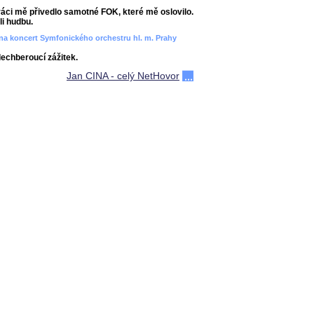
áci mě přivedlo samotné FOK, které mě oslovilo.
i hudbu.
ít na koncert Symfonického orchestru hl. m. Prahy
dechberoucí zážitek.
Jan CINA - celý NetHovor