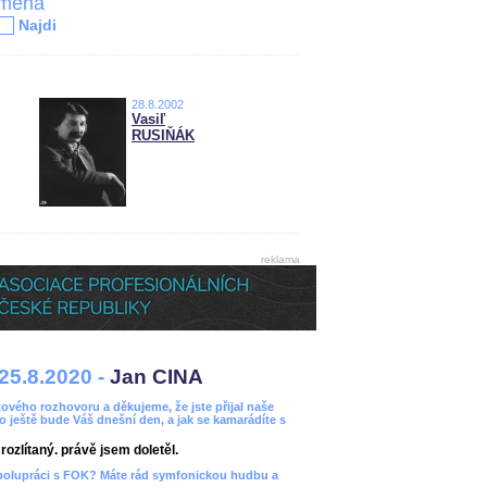
jména
Najdi
28.8.2002
Vasiľ
RUSIŇÁK
reklama
25.8.2020 -
Jan CINA
ového rozhovoru a děkujeme, že jste přijal naše
bo ještě bude Váš dnešní den, a jak se kamarádíte s
ozlítaný. právě jsem doletěl.
spolupráci s FOK? Máte rád symfonickou hudbu a