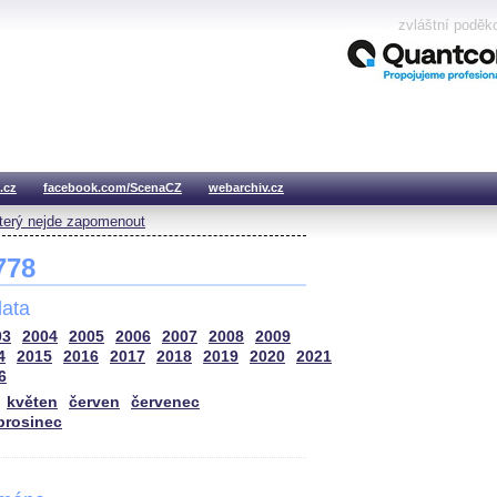
zvláštní poděk
.cz
facebook.com/ScenaCZ
webarchiv.cz
který nejde zapomenout
 778
ata
03
2004
2005
2006
2007
2008
2009
4
2015
2016
2017
2018
2019
2020
2021
6
květen
červen
červenec
prosinec