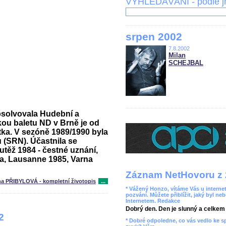
VYHLEDÁVÁNÍ - podle 
srpen 2002
7.8.2002
Milan
SCHEJBAL
bsolvovala Hudební a
kou baletu ND v Brně je od
tka. V sezóně 1989/1990 byla
 (SRN). Účastnila se
outěž 1984 - čestné uznání,
cena, Lausanne 1985, Varna
Záznam NetHovoru z 
na PŘIBYLOVÁ - kompletní životopis
...
* Vážený Honzo, vítáme Vás u internet
pozvání. Můžete přiblížit, jaký byl ne
Internetem. Redakce
Dobrý den. Den je slunný a celkem r
2
* Dobré odpoledne, co vás vedlo ke 