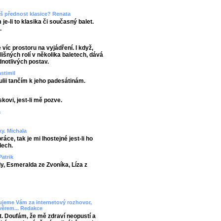
áš přednost klasice? Renata
e-li to klasika či současný balet.
.
 víc prostoru na vyjádření. I když,
išných rolí v několika baletech, dává
notlivých postav.
stimil
ulii tančím k jeho padesátinám.
kovi, jest-li mě pozve.
a
y. Michala
áce, tak je mi lhostejné jest-li ho
dech.
Patrik
y, Esmeralda ze Zvoníka, Líza z
ujeme Vám za internetový rozhovor,
ávěrem... Redakce
. Doufám, že mě zdraví neopustí a