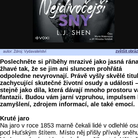
zvětšit obrá
autor: Zdroj: Vydavatelství
Poslechněte si příběhy mrazivé jako jasná rána
žhavé tak, že se jim ani sluncem prohřátá
odpoledne nevyrovnají. Právě vyšly skvělé titu
zachycující skutečné životní osudy a události 
stejně jako díla, která dávají mnoho prostoru v
fantazii. Budou vám jarní vzpruhou, impulsem 
zamyšlení, zdrojem informací, ale také emocí.
Kruté jaro
Na jaro v roce 1853 marně čekali lidé v odlehlé o
pod Huťským štítem. Místo něj přišly přívaly sněh