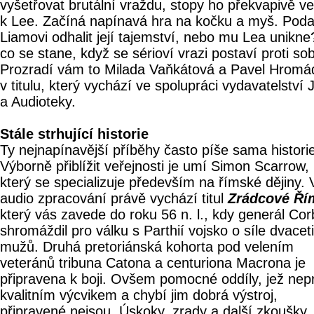
vyšetřovat brutální vraždu, stopy ho překvapivě v
k Lee. Začíná napínavá hra na kočku a myš. Poda
Liamovi odhalit její tajemství, nebo mu Lea unikne
co se stane, když se sérioví vrazi postaví proti so
Prozradí vám to Milada Vaňkátová a Pavel Hromá
v titulu, který vychází ve spolupráci vydavatelství 
a Audioteky.
Stále strhující historie
Ty nejnapínavější příběhy často píše sama histori
Výborně přiblížit veřejnosti je umí Simon Scarrow,
který se specializuje především na římské dějiny. 
audio zpracování právě vychází titul
Zrádcové Ří
který vás zavede do roku 56 n. l., kdy generál Cor
shromáždil pro válku s Parthií vojsko o síle dvaceti 
mužů. Druhá pretoriánská kohorta pod velením
veteránů tribuna Catona a centuriona Macrona je
připravena k boji. Ovšem pomocné oddíly, jež nep
kvalitním výcvikem a chybí jim dobrá výstroj,
připravené nejsou. Úskoky, zrady a další zkoušky