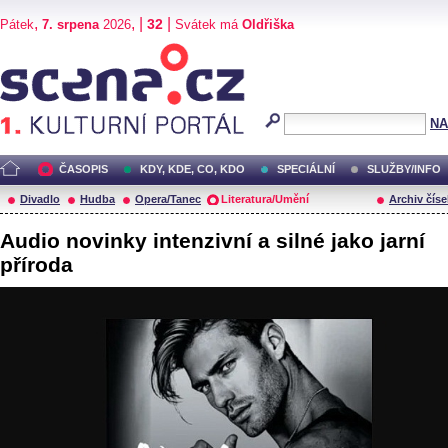
,
, |
|
32
Pátek
7. srpena
2026
Svátek má
Oldřiška
Scéna.cz
NA
ČASOPIS
KDY, KDE, CO, KDO
SPECIÁLNÍ
SLUŽBY/INFO
Divadlo
Hudba
Opera/Tanec
Literatura/Umění
Archiv číse
Audio novinky intenzivní a silné jako jarní
příroda