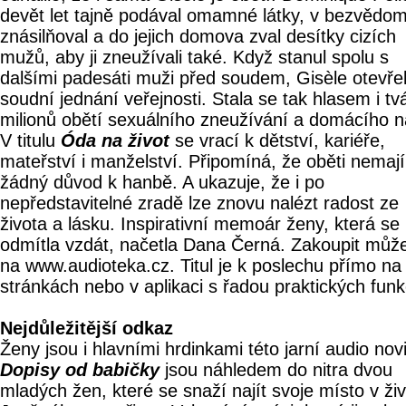
devět let tajně podával omamné látky, v bezvědomí
znásilňoval a do jejich domova zval desítky cizích
mužů, aby ji zneužívali také. Když stanul spolu s
dalšími padesáti muži před soudem, Gisèle otevře
soudní jednání veřejnosti. Stala se tak hlasem i tvá
milionů obětí sexuálního zneužívání a domácího ná
V titulu
Óda na život
se vrací k dětství, kariéře,
mateřství i manželství. Připomíná, že oběti nemají
žádný důvod k hanbě. A ukazuje, že i po
nepředstavitelné zradě lze znovu nalézt radost ze
života a lásku. Inspirativní memoár ženy, která se
odmítla vzdát, načetla Dana Černá. Zakoupit můž
na www.audioteka.cz. Titul je k poslechu přímo na
stránkách nebo v aplikaci s řadou praktických funk
Nejdůležitější odkaz
Ženy jsou i hlavními hrdinkami této jarní audio nov
Dopisy od babičky
jsou náhledem do nitra dvou
mladých žen, které se snaží najít svoje místo v živ