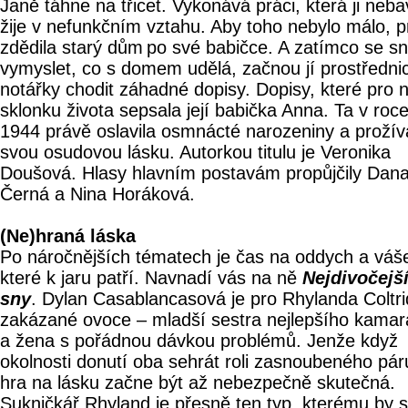
Janě táhne na třicet. Vykonává práci, která ji neba
žije v nefunkčním vztahu. Aby toho nebylo málo, 
zdědila starý dům po své babičce. A zatímco se sn
vymyslet, co s domem udělá, začnou jí prostředni
notářky chodit záhadné dopisy. Dopisy, které pro n
sklonku života sepsala její babička Anna. Ta v roc
1944 právě oslavila osmnácté narozeniny a prožív
svou osudovou lásku. Autorkou titulu je Veronika
Doušová. Hlasy hlavním postavám propůjčily Dan
Černá a Nina Horáková.
(Ne)hraná láska
Po náročnějších tématech je čas na oddych a váš
které k jaru patří. Navnadí vás na ně
Nejdivočejš
sny
. Dylan Casablancasová je pro Rhylanda Coltr
zakázané ovoce – mladší sestra nejlepšího kama
a žena s pořádnou dávkou problémů. Jenže když
okolnosti donutí oba sehrát roli zasnoubeného pár
hra na lásku začne být až nebezpečně skutečná.
Sukničkář Rhyland je přesně ten typ, kterému by 