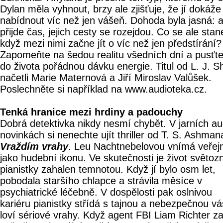
Dylan měla vyhnout, brzy ale zjišťuje, že jí dokáže
nabídnout víc než jen vášeň. Dohoda byla jasná: 
přijde čas, jejich cesty se rozejdou. Co se ale stan
když mezi nimi začne jít o víc než jen předstírání?
Zapomeňte na šedou realitu všedních dní a pusťte
do života pořádnou dávku energie. Titul od L. J. S
načetli Marie Maternová a Jiří Miroslav Valůšek.
Poslechněte si například na www.audioteka.cz.
Tenká hranice mezi hrdiny a padouchy
Dobrá detektivka nikdy nesmí chybět. V jarních au
novinkách si nenechte ujít thriller od T. S. Ashman
Vraždím vrahy
. Leu Nachtnebelovou vnímá veřej
jako hudební ikonu. Ve skutečnosti je život světo
pianistky zahalen temnotou. Když jí bylo osm let,
pobodala staršího chlapce a strávila měsíce v
psychiatrické léčebně. V dospělosti pak oslnivou
kariéru pianistky střídá s tajnou a nebezpečnou vá
loví sériové vrahy. Když agent FBI Liam Richter z