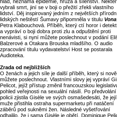
hlad, neznámá epidemie, hrůza a šílenství. Někteří
vybrali smrt, jiní se v boji o přežití zřekli vlastního
lidství. Děj inspirovaný jedním z největších přírodn
lidských neštěstí Šumavy připomněla v titulu
Vona
Petra Klabouchová. Příběh, který ctí horor i detekt
a vypráví o boji dobra proti zlu a odpuštění proti
nenávisti, si nyní můžete poslechnout v podání Eli
Balzerové a Otakara Brouska mladšího. O audio
zpracování titulu vydavatelství Host se postarala
Audioteka.
Zrada od nejbližších
O ženách a jejich síle je další příběh, který si nově
můžete poslechnout. Vlastními slovy jej vypráví Gi
Pelicot, jejíž přístup změnil francouzskou legislativu
pohled veřejnosti na sexuální násilí. Po předvolání
policii zjistila Gisèle ve svých osmašedesáti, že jej
muže přistihla ostraha supermarketu při natáčení
záběrů pod sukněmi žen. Následné vyšetřování
odhalilo, že i sama Gisèle je obětí. Dominique Pelic