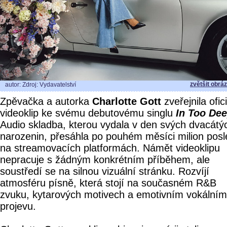
zvětšit obrá
autor: Zdroj: Vydavatelství
Zpěvačka a autorka
Charlotte Gott
zveřejnila ofici
videoklip ke svému debutovému singlu
In Too De
Audio skladba, kterou vydala v den svých dvacátý
narozenin, přesáhla po pouhém měsíci milion pos
na streamovacích platformách. Námět videoklipu
nepracuje s žádným konkrétním příběhem, ale
soustředí se na silnou vizuální stránku. Rozvíjí
atmosféru písně, která stojí na současném R&B
zvuku, kytarových motivech a emotivním vokálním
projevu.