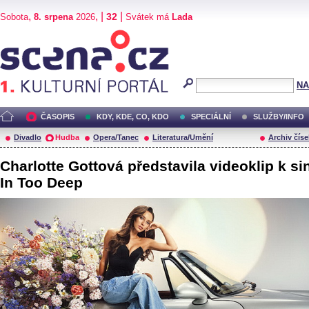
,
, |
|
32
Sobota
8. srpena
2026
Svátek má
Lada
Scéna.cz
NA
ČASOPIS
KDY, KDE, CO, KDO
SPECIÁLNÍ
SLUŽBY/INFO
Divadlo
Hudba
Opera/Tanec
Literatura/Umění
Archiv číse
Charlotte Gottová představila videoklip k si
In Too Deep