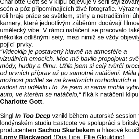
Charlotte Gott se v klipu objevuje v sérii stylizova
scén a póz připomínajících živé fotografie. Výraz
roli hraje práce se světlem, stíny a netradičními úh
kamery, které jednotlivým záběrům dodávají filmo
umělecký vibe. V rámci natáčení se pracovalo tak
několika odlišnými sety, mezi nimiž se vždy objevil
pojící prvky.
“Videoklip je postavený hlavně na atmosféře a
vizuálních emocích. Moc mě bavilo propojovat svě
módy, hudby a filmu. Užila jsem si celý tvůrčí proc
od prvních příprav až po samotné natáčení. Měla
možnost podílet se na kreativních rozhodnutích a
radost mi udělalo i to, že jsem si sama mohla vybr
auto, ve kterém se natáčelo,“
říká k natáčení klipu
Charlotte Gott
.
Singl
In Too Deep
vznikl během autorské session 
londýnském studiu Eastcote ve spolupráci s brits
producentem
Sachou Skarbekem
a hlasové kouč
Lorny Blackwood
(Dua Lipa, Ellie Gloulding).