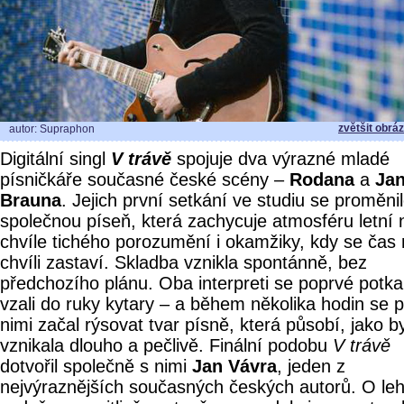
zvětšit obrá
autor: Supraphon
Digitální singl
V trávě
spojuje dva výrazné mladé
písničkáře současné české scény –
Rodana
a
Ja
Brauna
. Jejich první setkání ve studiu se proměni
společnou píseň, která zachycuje atmosféru letní 
chvíle tichého porozumění i okamžiky, kdy se čas
chvíli zastaví. Skladba vznikla spontánně, bez
předchozího plánu. Oba interpreti se poprvé potkal
vzali do ruky kytary – a během několika hodin se 
nimi začal rýsovat tvar písně, která působí, jako b
vznikala dlouho a pečlivě. Finální podobu
V trávě
dotvořil společně s nimi
Jan Vávra
, jeden z
nejvýraznějších současných českých autorů. O le