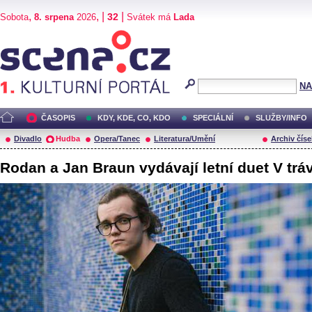
,
, |
|
32
Sobota
8. srpena
2026
Svátek má
Lada
Scéna.cz
NA
ČASOPIS
KDY, KDE, CO, KDO
SPECIÁLNÍ
SLUŽBY/INFO
Divadlo
Hudba
Opera/Tanec
Literatura/Umění
Archiv číse
Rodan a Jan Braun vydávají letní duet V trá