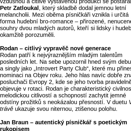
vzdušnou a citlivě vystavěnou produkci se postara
Petr Zatloukal
, který skladbě dodal jemnou letní
melancholii. Mezi oběma písničkáři vznikla i určitá
forma hudební bro‑romance – přirozené, nenucen
souhry dvou mladých autorů, kteří si lidsky i hude
okamžitě porozuměli.
Rodan – citlivý vypravěč nové generace
Rodan patří k nejvýraznějším mladým talentům
posledních let. Na sebe upozornil hned svým deb
a singly jako „Introvert Party Club“, které mu přine
nominaci na Objev roku. Jeho hlas navíc dobře zna
posluchači Evropy 2, kde se jeho tvorba pravideln
objevuje v rotaci. Rodan je charakteristický civilnos
melodickou citlivostí a schopností zachytit jemné
odstíny prožitků s neokázalou přesností. V duetu
trávě
ukazuje svou niternou, ztišenou polohu.
Jan Braun – autentický písničkář s poetickým
rukopisem