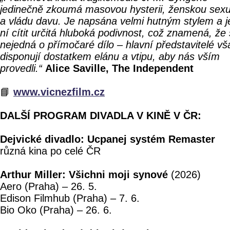
jedinečně zkoumá masovou hysterii, ženskou sexu
a vládu davu. Je napsána velmi hutným stylem a j
ní cítit určitá hluboká podivnost, což znamená, že
nejedná o přímočaré dílo – hlavní představitelé vš
disponují dostatkem elánu a vtipu, aby nás vším
provedli.“
Alice Saville, The Independent
📘
www.vicnezfilm.cz
DALŠÍ PROGRAM DIVADLA V KINĚ V ČR:
Dejvické divadlo: Ucpanej systém Remaster
různá kina po celé ČR
Arthur Miller: Všichni moji synové
(2026)
Aero (Praha) – 26. 5.
Edison Filmhub (Praha) – 7. 6.
Bio Oko (Praha) – 26. 6.