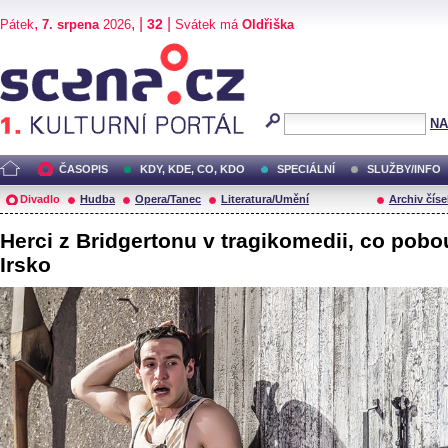
,
, |
|
32
Pátek
7. srpena
2026
Svátek má
Oldřiška
Scéna.cz
NA
ČASOPIS
KDY, KDE, CO, KDO
SPECIÁLNÍ
SLUŽBY/INFO
Divadlo
Hudba
Opera/Tanec
Literatura/Umění
Archiv číse
Herci z Bridgertonu v tragikomedii, co pobou
Irsko