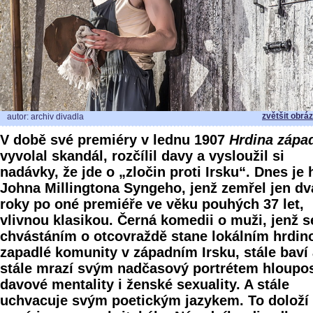
zvětšit obrá
autor: archiv divadla
V době své premiéry v lednu 1907
Hrdina zápa
vyvolal skandál, rozčílil davy a vysloužil si
nadávky, že jde o „zločin proti Irsku“. Dnes je 
Johna Millingtona Syngeho, jenž zemřel jen dv
roky po oné premiéře ve věku pouhých 37 let,
vlivnou klasikou. Černá komedii o muži, jenž s
chvástáním o otcovraždě stane lokálním hrdin
zapadlé komunity v západním Irsku, stále baví
stále mrazí svým nadčasový portrétem hloupos
davové mentality i ženské sexuality. A stále
uchvacuje svým poetickým jazykem. To doloží