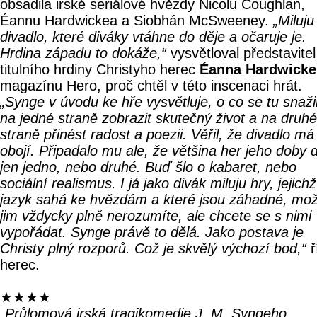
obsadila irské seriálové hvězdy Nicolu Coughlan,
Éannu Hardwickea a Siobhán McSweeney.
„Miluju
divadlo, které diváky vtáhne do děje a očaruje je.
Hrdina západu to dokáže,“
vysvětloval představitel
titulního hrdiny Christyho herec
Éanna Hardwicke
magazínu Hero, proč chtěl v této inscenaci hrát.
„Synge v úvodu ke hře vysvětluje, o co se tu snaži
na jedné straně zobrazit skutečný život a na druhé
straně přinést radost a poezii. Věřil, že divadlo má 
obojí. Připadalo mu ale, že většina her jeho doby 
jen jedno, nebo druhé. Buď šlo o kabaret, nebo
sociální realismus. I já jako divák miluju hry, jejichž
jazyk sahá ke hvězdám a které jsou záhadné, mo
jim vždycky plně nerozumíte, ale chcete se s nimi
vypořádat. Synge právě to dělá. Jako postava je
Christy plný rozporů. Což je skvělý výchozí bod,“
ř
herec.
★★★★
„Průlomová irská tragikomedie J. M. Syngeho