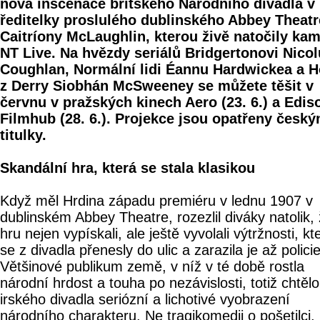
nová inscenace britského Národního divadla v 
ředitelky proslulého dublinského Abbey Theatr
Caitríony McLaughlin, kterou živě natočily ka
NT Live. Na hvězdy seriálů Bridgertonovi Nicol
Coughlan, Normální lidi Éannu Hardwickea a H
z Derry Siobhán McSweeney se můžete těšit v
červnu v pražských kinech Aero (23. 6.) a Edis
Filmhub (28. 6.). Projekce jsou opatřeny český
titulky.
Skandální hra, která se stala klasikou
Když měl Hrdina západu premiéru v lednu 1907 v
dublinském Abbey Theatre, rozezlil diváky natolik,
hru nejen vypískali, ale ještě vyvolali výtržnosti, kt
se z divadla přenesly do ulic a zarazila je až policie
Většinové publikum země, v níž v té době rostla
národní hrdost a touha po nezávislosti, totiž chtěl
irského divadla seriózní a lichotivé vyobrazení
národního charakteru. Ne tragikomedii o pošetilci,