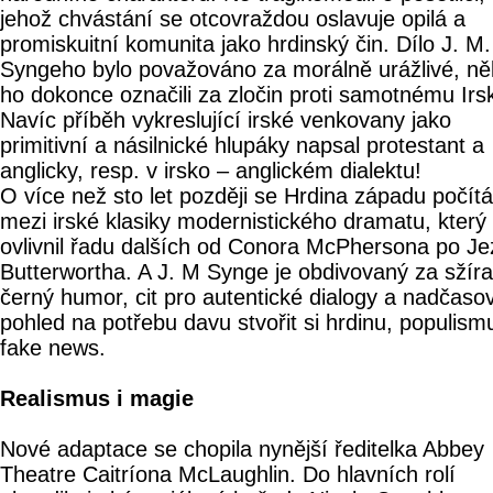
jehož chvástání se otcovraždou oslavuje opilá a
promiskuitní komunita jako hrdinský čin. Dílo J. M.
Syngeho bylo považováno za morálně urážlivé, ně
ho dokonce označili za zločin proti samotnému Irs
Navíc příběh vykreslující irské venkovany jako
primitivní a násilnické hlupáky napsal protestant a
anglicky, resp. v irsko – anglickém dialektu!
O více než sto let později se Hrdina západu počítá
mezi irské klasiky modernistického dramatu, který
ovlivnil řadu dalších od Conora McPhersona po Je
Butterwortha. A J. M Synge je obdivovaný za sžír
černý humor, cit pro autentické dialogy a nadčaso
pohled na potřebu davu stvořit si hrdinu, populism
fake news.
Realismus i magie
Nové adaptace se chopila nynější ředitelka Abbey
Theatre Caitríona McLaughlin. Do hlavních rolí